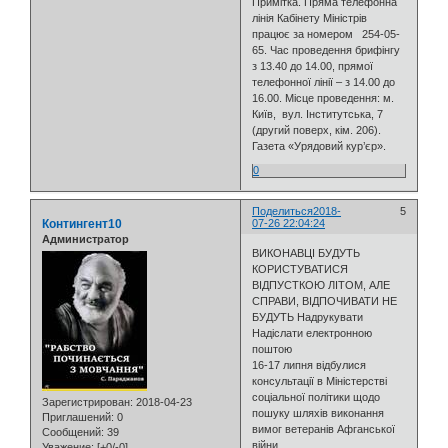
Примітка. Пряма телефонна
лінія Кабінету Міністрів
працює за номером 254-05-
65. Час проведення брифінгу
з 13.40 до 14.00, прямої
телефонної лінії – з 14.00 до
16.00. Місце проведення: м.
Київ, вул. Інститутська, 7
(другий поверх, кім. 206).
Газета «Урядовий кур’єр».
0
Поделиться
2018-
5
Контингент10
07-26 22:04:24
Администратор
ВИКОНАВЦІ БУДУТЬ
КОРИСТУВАТИСЯ
ВІДПУСТКОЮ ЛІТОМ, АЛЕ
СПРАВИ, ВІДПОЧИВАТИ НЕ
БУДУТЬ Надрукувати
Надіслати електронною
поштою
16-17 липня відбулися
консультації в Міністерстві
соціальної політики щодо
Зарегистрирован
: 2018-04-23
пошуку шляхів виконання
Приглашений:
0
вимог ветеранів Афганської
Сообщений:
39
війни.
Уважение:
[+0/-0]