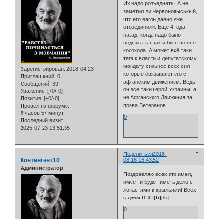
Их надо розъеднаты. А не
заметил ли Червонопыськый,
что его вагон давно уже
отсоединили. Ещё 4 года
назад, когда надо было
подымать шум и бить во все
колокола. А может всё таки
тяга к власти и депутатскому
мандату сильнее всех сил
Зарегистрирован
: 2018-04-23
которые связывают его с
Приглашений:
0
афганским движением. Ведь
Сообщений:
39
он всё таки Герой Украины, а
Уважение:
[+0/-0]
не Афганского Движения за
Позитив:
[+0/-0]
права Ветеранов.
Провел на форуме:
9 часов 57 минут
0
Последний визит:
2025-07-23 13:51:35
Поделиться
2018-
7
Контингент10
08-16 16:43:52
Администратор
Поздравляю всех кто имел,
имеет и будет иметь дело с
лопастями и крыльями! Всех
с днём ВВС!
[b]
[/b]
0