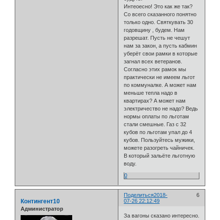
Интеоесно! Это как же так?
Со всего сказанного понятно
только одно. Святкувать 30
годовщину , будем. Нам
разрешат. Пусть не чешут
нам за закон, а пусть кабмин
уберёт свои рамки в которые
загнал всех ветеранов.
Согласно этих рамок мы
практически не имеем льгот
по коммуналке. А может нам
меньше тепла надо в
квартирах? А может нам
электричество не надо? Ведь
нормы оплаты по льготам
стали смешные. Газ с 32
кубов по льготам упал до 4
кубов. Пользуйтесь мужики,
можете разогреть чайничек.
В который зальёте льготную
воду.
0
Поделиться
2018-
6
Контингент10
07-26 22:12:49
Администратор
За вагоны сказано интересно.