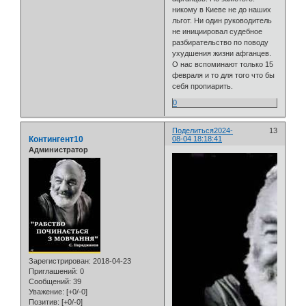
никому в Киеве не до наших
льгот. Ни один руководитель
не инициировал судебное
разбирательство по поводу
ухудшения жизни афганцев.
О нас вспоминают только 15
февраля и то для того что бы
себя пропиарить.
0
Поделиться
2024-
13
Контингент10
08-04 18:18:41
Администратор
Зарегистрирован
: 2018-04-23
Приглашений:
0
Сообщений:
39
Уважение:
[+0/-0]
Позитив:
[+0/-0]