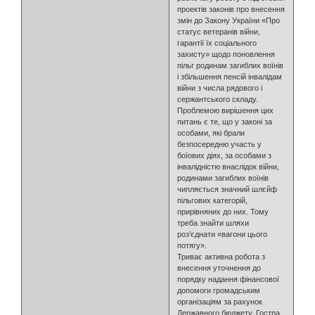
проектів законів про внесення
змін до Закону України «Про
статус ветеранів війни,
гарантії їх соціального
захисту» щодо поновлення
пільг родинам загиблих воїнів
і збільшення пенсій інвалідам
війни з числа рядового і
сержантського складу.
Проблемою вирішення цих
питань є те, що у законі за
особами, які брали
безпосередню участь у
боїових діях, за особами з
інвалідністю внаслідок війни,
родинами загиблих воїнів
чипляється значний шлєйф
пільгових категорій,
прирівняних до них. Тому
треба знайти шляхи
роз’єднати «вагони цього
потягу».
Триває активна робота з
внесення уточнення до
порядку надання фінансової
допомоги громадським
організаціям за рахунок
Державного бюджету. Гостра