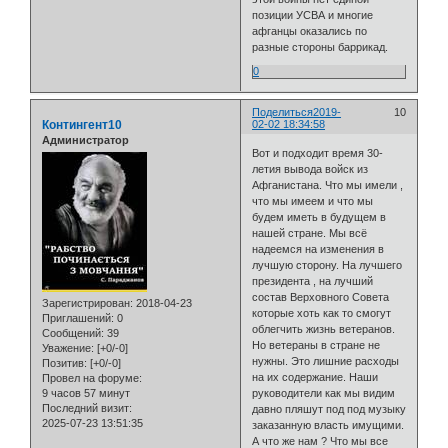
позиции УСВА и многие
афганцы оказались по
разные стороны баррикад.
0
Поделиться
2019-
10
Контингент10
02-02 18:34:58
Администратор
Вот и подходит время 30-
летия вывода войск из
Афганистана. Что мы имели ,
что мы имеем и что мы
будем иметь в будущем в
нашей стране. Мы всё
надеемся на изменения в
лучшую сторону. На лучшего
президента , на лучший
состав Верховного Совета
Зарегистрирован
: 2018-04-23
которые хоть как то смогут
Приглашений:
0
облегчить жизнь ветеранов.
Сообщений:
39
Но ветераны в стране не
Уважение:
[+0/-0]
нужны. Это лишние расходы
Позитив:
[+0/-0]
на их содержание. Наши
Провел на форуме:
9 часов 57 минут
руководители как мы видим
Последний визит:
давно пляшут под под музыку
2025-07-23 13:51:35
заказанную власть имущими.
А что же нам ? Что мы все