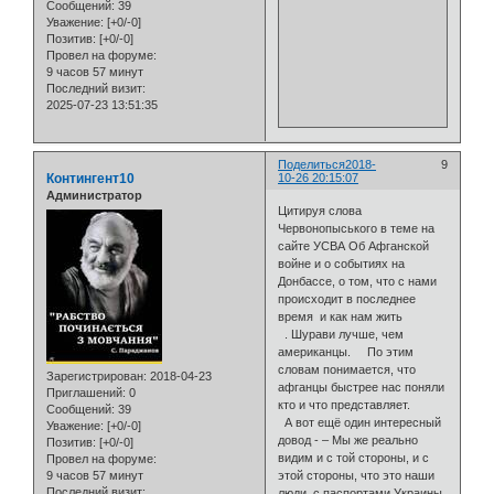
Сообщений:
39
Уважение:
[+0/-0]
Позитив:
[+0/-0]
Провел на форуме:
9 часов 57 минут
Последний визит:
2025-07-23 13:51:35
Поделиться
2018-
9
Контингент10
10-26 20:15:07
Администратор
Цитируя слова
Червонопыського в теме на
сайте УСВА Об Афганской
войне и о событиях на
Донбассе, о том, что с нами
происходит в последнее
время и как нам жить
. Шурави лучше, чем
американцы. По этим
словам понимается, что
Зарегистрирован
: 2018-04-23
афганцы быстрее нас поняли
Приглашений:
0
кто и что представляет.
Сообщений:
39
А вот ещё один интересный
Уважение:
[+0/-0]
довод - – Мы же реально
Позитив:
[+0/-0]
видим и с той стороны, и с
Провел на форуме:
9 часов 57 минут
этой стороны, что это наши
Последний визит:
люди, с паспортами Украины.