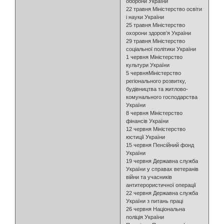
оборони України
22 травня Міністерство освіти
і науки України
25 травня Міністерство
охорони здоров’я України
29 травня Міністерство
соціальної політики України
1 червня Міністерство
культури України
5 червняМіністерство
регіонального розвитку,
будівництва та житлово-
комунального господарства
України
8 червня Міністерство
фінансів України
12 червня Міністерство
юстиції України
15 червня Пенсійний фонд
України
19 червня Державна служба
України у справах ветеранів
війни та учасників
антитерористичної операції
22 червня Державна служба
України з питань праці
26 червня Національна
поліція України