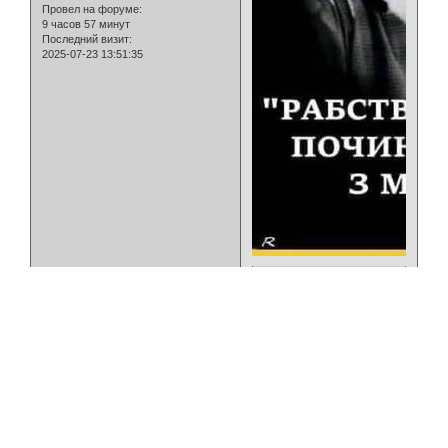
Провел на форуме:
9 часов 57 минут
Последний визит:
2025-07-23 13:51:35
0
Страница:
1
»
Афганцы-воины интернационалисты
»
Тестовый форум
»
Жизнь ветеранов -интернационалистов.
Создать форум
|
Помощь по форуму