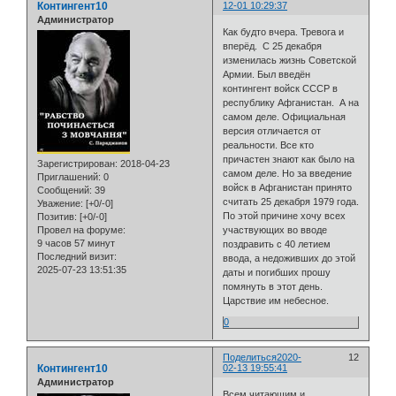
Контингент10
12-01 10:29:37
Администратор
Как будто вчера. Тревога и
вперёд. С 25 декабря
изменилась жизнь Советской
Армии. Был введён
контингент войск СССР в
республику Афганистан. А на
самом деле. Официальная
версия отличается от
реальности. Все кто
причастен знают как было на
Зарегистрирован
: 2018-04-23
самом деле. Но за введение
Приглашений:
0
войск в Афганистан принято
Сообщений:
39
считать 25 декабря 1979 года.
Уважение:
[+0/-0]
По этой причине хочу всех
Позитив:
[+0/-0]
участвующих во вводе
Провел на форуме:
9 часов 57 минут
поздравить с 40 летием
Последний визит:
ввода, а недоживших до этой
2025-07-23 13:51:35
даты и погибших прошу
помянуть в этот день.
Царствие им небесное.
0
Поделиться
2020-
12
Контингент10
02-13 19:55:41
Администратор
Всем читающим и