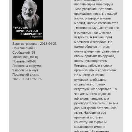
посещающим мой форум
-моё уважение. Вот опять
приходится писать о нашей
жизни. о которой многие
молчат, многие соглашаются
, многие возмущаются но это
в основном при шумных
встречах. А так наш брат
молчалив и терпелив. Но
Зарегистрирован
: 2018-04-23
самое обидное , что мы
Приглашений:
0
очень доверчивы. Доверчивы
Сообщений:
39
своим братьям по оружию,
Уважение:
[+0/-0]
своим руководителям.
Позитив:
[+0/-0]
Которых избрали в своих
Провел на форуме:
9 часов 57 минут
организациях и коллективах
Последний визит:
Но многие из наших
2025-07-23 13:51:35
руководителей давно
оторвались от своих
бедствующих собратьев. То
что для многих рядовых
афганцев панацея, для
руководителей пыль. Так мы
давным давно остались без
льгот. Нарушены все
принципы и статьи
конституции Украины,
касающиеся именно
афганцев. Но заметьте.