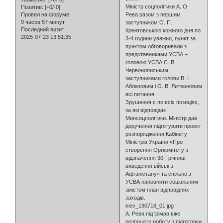
Міністр соцполітики А. О.
Позитив:
[+0/-0]
Рева разом з першим
Провел на форуме:
9 часов 57 минут
заступником О. П.
Последний визит:
Крентовською кожного дня по
2025-07-23 13:51:35
3-4 години уважно, пункт за
пунктом обговоривали з
представниками УСВА –
головою УСВА С. В.
Червонопиським,
заступниками голови В. І.
Аблазовим і О. В. Литвиновим
всі питання.
Зрушення є по всіх позиціях,
за які відповідає
Минсоцполітики. Міністр дав
доручення підготувати проект
розпорядження Кабінету
Міністрів України «Про
створення Оргкомітету з
відзначення 30-ї річниці
виведення військ з
Афганістану» та спільно з
УСВА наповнити соціальним
змістом план відповідних
заходів.
kiev_190718_01.jpg
А. Рева підтрімав вже
розпочату роботу з підготовки