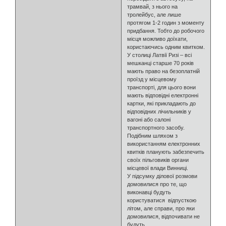
трамвай, з нього на
тролейбус, але лише
протягом 1-2 годин з моменту
придбання. Тобто до робочого
місця можливо доїхати,
користаючись одним квитком.
У столиці Латвії Ризі – всі
мешканці старше 70 років
мають право на безоплатній
проїзд у місцевому
транспорті, для цього вони
мають відповідні електронні
картки, які прикладають до
відповідних лічильників у
вагоні або салоні
транспортного засобу.
Подібним шляхом з
використанням електронних
квитків планують забезпечить
своїх пільговиків органи
місцевої влади Винниці.
У підсумку ділової розмови
домовилися про те, що
виконавці будуть
користуватися відпусткою
літом, але справи, про яки
домовилися, відпочивати не
будуть.