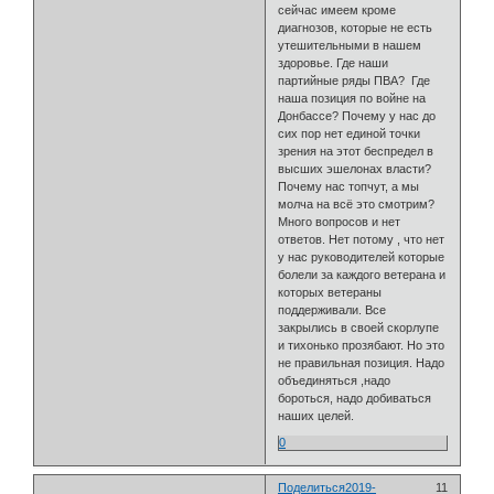
сейчас имеем кроме
диагнозов, которые не есть
утешительными в нашем
здоровье. Где наши
партийные ряды ПВА? Где
наша позиция по войне на
Донбассе? Почему у нас до
сих пор нет единой точки
зрения на этот беспредел в
высших эшелонах власти?
Почему нас топчут, а мы
молча на всё это смотрим?
Много вопросов и нет
ответов. Нет потому , что нет
у нас руководителей которые
болели за каждого ветерана и
которых ветераны
поддерживали. Все
закрылись в своей скорлупе
и тихонько прозябают. Но это
не правильная позиция. Надо
объединяться ,надо
бороться, надо добиваться
наших целей.
0
Поделиться
2019-
11