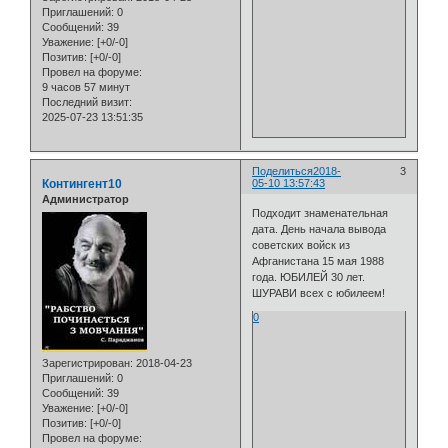
Приглашений:
0
Сообщений:
39
Уважение:
[+0/-0]
Позитив:
[+0/-0]
Провел на форуме:
9 часов 57 минут
Последний визит:
2025-07-23 13:51:35
Поделиться
2018-
3
Контингент10
05-10 13:57:43
Администратор
Подходит знаменательная
дата. День начала вывода
советских войск из
Афганистана 15 мая 1988
года. ЮБИЛЕЙ 30 лет.
ШУРАВИ всех с юбилеем!
0
Зарегистрирован
: 2018-04-23
Приглашений:
0
Сообщений:
39
Уважение:
[+0/-0]
Позитив:
[+0/-0]
Провел на форуме: