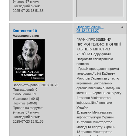
9 часов 57 минут
Последний визит:
2025-07-23 13:51:35
Поделиться
2018-
4
Контингент10
05-12 16:14:27
Администратор
ГРАФІК ПРОВЕДЕННЯ
ПРЯМОЇ ТЕЛЕФОННОЇ ЛІНІЇ
КАБІНЕТУ МІНІСТРІВ
УКРАЇНИ Надрукувати
Надіслати електронною
поштою
Графік проведення прямої
телефонної лінії Кабінету
Міністрів України за участю
керівників центральних
Зарегистрирован
: 2018-04-23
органів виконавчої влади на
Приглашений:
0
квітень — червень 2018 року
Сообщений:
39
4 травня Міністерство
Уважение:
[+0/-0]
інформаційної політики
Позитив:
[+0/-0]
України
Провел на форуме:
9 часов 57 минут
11 травня Міністерство
Последний визит:
інфраструктури України
2025-07-23 13:51:35
15 травня Міністерство
молоді та спорту України
18 травня Міністерство