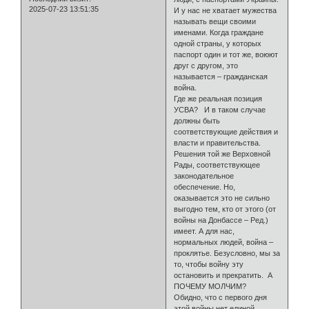
2025-07-23 13:51:35
И у нас не хватает мужества
называть вещи своими
именами. Когда граждане
одной страны, у которых
паспорт один и тот же, воюют
друг с другом, это
называется – гражданская
война.
Где же реальная позиция
УСВА? И в таком случае
должны быть
соответствующие действия и
власти и правительства.
Решения той же Верховной
Рады, соответствующее
законодательное
обеспечение. Но,
оказывается это не сильно
выгодно тем, кто от этого (от
войны на Донбассе – Ред.)
имеет. А для нас,
нормальных людей, война –
проклятье. Безусловно, мы за
то, чтобы войну эту
остановить и прекратить. А
ПОЧЕМУ МОЛЧИМ?
Обидно, что с первого дня
этой войны нет единой