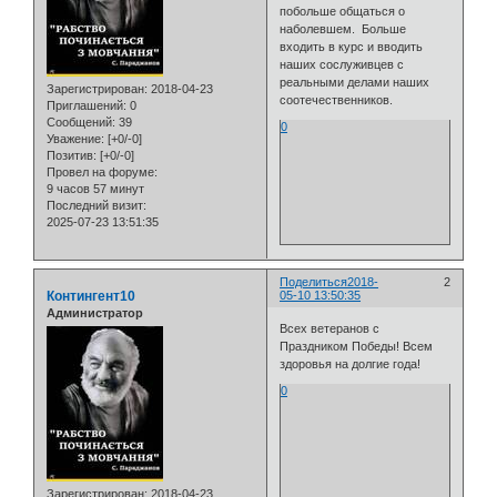
побольше общаться о
наболевшем. Больше
входить в курс и вводить
наших сослуживцев с
реальными делами наших
Зарегистрирован
: 2018-04-23
соотечественников.
Приглашений:
0
Сообщений:
39
0
Уважение:
[+0/-0]
Позитив:
[+0/-0]
Провел на форуме:
9 часов 57 минут
Последний визит:
2025-07-23 13:51:35
Поделиться
2018-
2
Контингент10
05-10 13:50:35
Администратор
Всех ветеранов с
Праздником Победы! Всем
здоровья на долгие года!
0
Зарегистрирован
: 2018-04-23