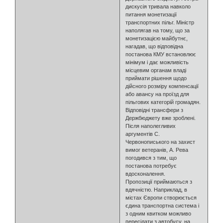
дискусія тривала навколо
питання монетизації
транспортних пільг. Міністр
наполягав на тому, що за
монетизацією майбутнє,
нагадав, що відповідна
постанова КМУ встановлює
мінімум і дає можливість
місцевим органам владі
приймати рішення щодо
дійсного розміру компенсації
або авансу на проїзд для
пільгових категорій громадян.
Відповідні трансфери з
Держбюджету вже зроблені.
Після наполегливих
аргументів С.
Червонописького на захист
вимог ветеранів, А. Рева
погодився з тим, що
постанова потребує
вдосконалення.
Пропозиції приймаються з
вдячністю. Наприклад, в
містах Європи створюється
єдина транспортна система і
з одним квитком можливо
пересідати з автобусу, на