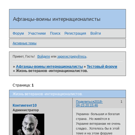
Афганцы-воины интернационалисты
Форум
Участники
Поиск
Регистрация
Войти
Активные темы
Привет, Гость!
Войдите
или
зарегистрируйтесь
.
»
Афганцы-воины интернационалисты
»
Тестовый форум
»
Жизнь ветеранов -интернационалистов.
Страница:
1
Жизнь ветеранов -интернационалистов.
Поделиться
2018-
1
Контингент10
04-23 20:15:46
Администратор
Украина- большая и богатая
страна . Но живётся в
Украине ветеранам не очень
сладко.. Хотелось бы в этой
теме и на этом форуме